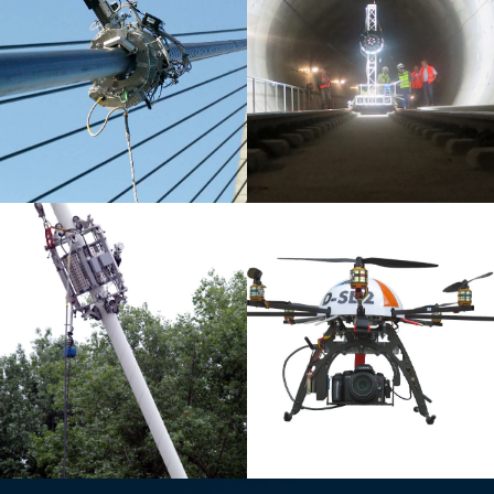
SELBSTFAHRENDE ROBOTER
ZUGANGSLÖSUNGEN FÜR
FÜR STANDSEILE UND ROHRE
TUNNEL
INDIREKT BEWEGTE
FLUGGERÄTE
ZUGANGSLÖSUNGEN