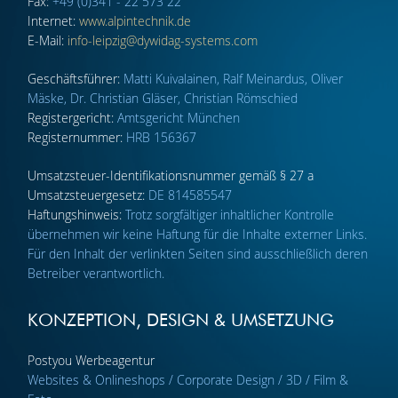
Fax:
+49 (0)341 - 22 573 22
Internet:
www.alpintechnik.de
E-Mail:
info-leipzig@dywidag-systems.com
Geschäftsführer:
Matti Kuivalainen, Ralf Meinardus, Oliver
Mäske, Dr. Christian Gläser, Christian Römschied
Registergericht:
Amtsgericht München
Registernummer:
HRB 156367
Umsatzsteuer-Identifikationsnummer gemäß § 27 a
Umsatzsteuergesetz:
DE 814585547
Haftungshinweis:
Trotz sorgfältiger inhaltlicher Kontrolle
übernehmen wir keine Haftung für die Inhalte externer Links.
Für den Inhalt der verlinkten Seiten sind ausschließlich deren
Betreiber verantwortlich.
KONZEPTION, DESIGN & UMSETZUNG
Postyou Werbeagentur
Websites & Onlineshops / Corporate Design / 3D / Film &