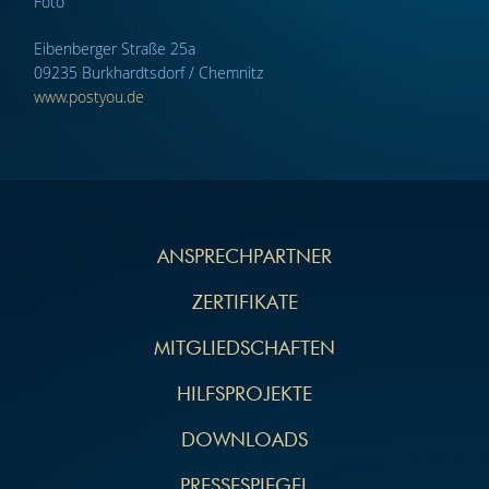
Foto
Eibenberger Straße 25a
09235 Burkhardtsdorf / Chemnitz
www.postyou.de
NAVIGATION
ÜBERSPRINGEN
ANSPRECHPARTNER
ZERTIFIKATE
MITGLIEDSCHAFTEN
HILFSPROJEKTE
DOWNLOADS
PRESSESPIEGEL