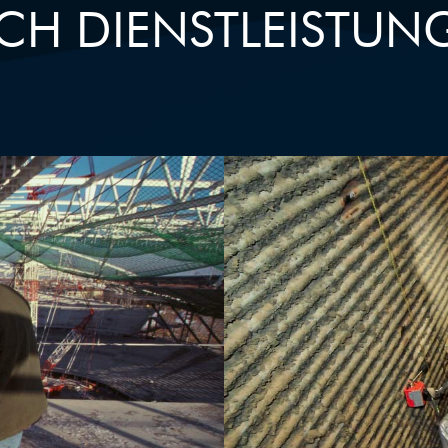
CH DIENSTLEISTUN
BA
NG