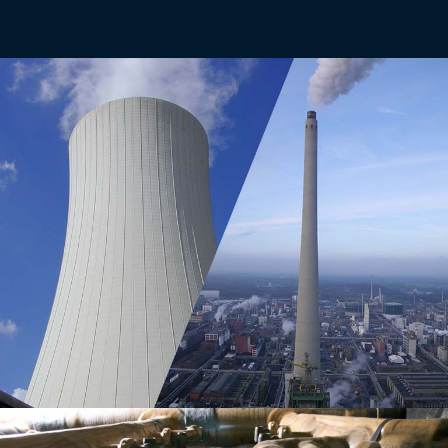
SCHORNSTEINE, ABLUFTKAMINE,
KÜHLTÜRME, REAKTORKUPPELN,
FASSADEN